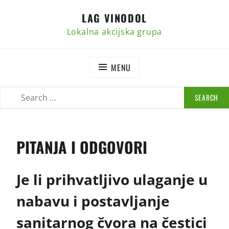
Skip
LAG VINODOL
to
content
Lokalna akcijska grupa
MENU
SEARCH
SEARCH
FOR:
PITANJA I ODGOVORI
Je li prihvatljivo ulaganje u
nabavu i postavljanje
sanitarnog čvora na čestici