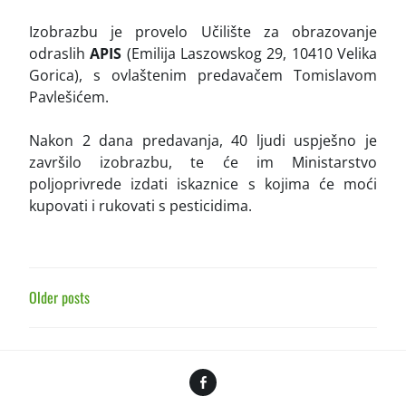
Izobrazbu je provelo Učilište za obrazovanje
odraslih
APIS
(Emilija Laszowskog 29, 10410 Velika
Gorica), s ovlaštenim predavačem Tomislavom
Pavlešićem.
Nakon 2 dana predavanja, 40 ljudi uspješno je
završilo izobrazbu, te će im Ministarstvo
poljoprivrede izdati iskaznice s kojima će moći
kupovati i rukovati s pesticidima.
POSTS
Older posts
NAVIGATION
Facebook