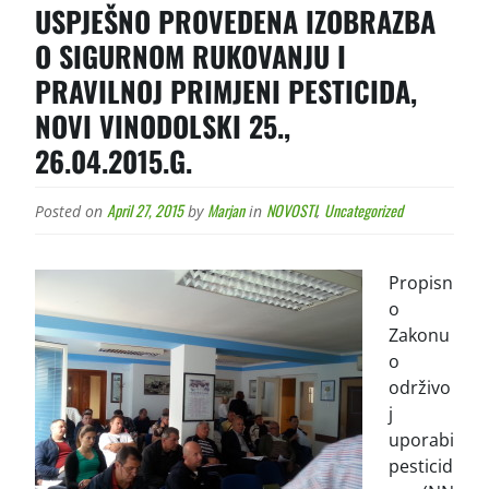
USPJEŠNO PROVEDENA IZOBRAZBA
O SIGURNOM RUKOVANJU I
PRAVILNOJ PRIMJENI PESTICIDA,
NOVI VINODOLSKI 25.,
26.04.2015.G.
April 27, 2015
Marjan
NOVOSTI
Uncategorized
Posted on
by
in
,
Propisn
o
Zakonu
o
održivo
j
uporabi
pesticid