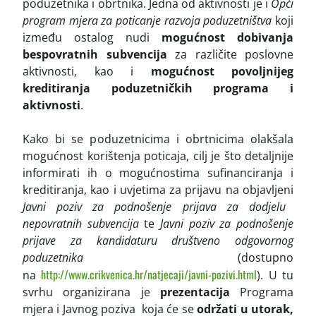
poduzetnika i obrtnika. Jedna od aktivnosti je i
Opći
program mjera za poticanje razvoja poduzetništva
koji
između ostalog nudi
mogućnost dobivanja
bespovratnih subvencija
za različite poslovne
aktivnosti, kao i
mogućnost povoljnijeg
kreditiranja poduzetničkih programa i
aktivnosti
.
Kako bi se poduzetnicima i obrtnicima olakšala
mogućnost korištenja poticaja, cilj je što detaljnije
informirati ih o mogućnostima sufinanciranja i
kreditiranja, kao i uvjetima za prijavu na objavljeni
Javni poziv za podnošenje prijava za dodjelu
nepovratnih subvencija
te
Javni poziv za podnošenje
prijave za kandidaturu društveno odgovornog
poduzetnika
(dostupno
http://www.crikvenica.hr/natjecaji/javni-pozivi.html
na
). U tu
svrhu organizirana je
prezentacija
Programa
mjera i Javnog poziva koja će se
održati u utorak,