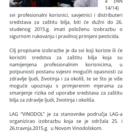
a (NN
14/14)
svi profesionalni korisnici, savjetnici i distributeri
sredstava za zaštitu bilja, biti će dužni do 26.
studenog 2015.g. imati položenu Izobrazbu o
sigurnom rukovanju i pravilnoj primjeni pesticida.
Cilj propisane izobrazbe je da svi koji koriste ili će
koristiti sredstva za zaštitu bilja koja su
namijenjena profesionalnim korisnicima, u
potpunosti postanu svjesni mogućih opasnosti za
zdravlje ljudi, životinja i za okoliš, te se što je više
moguće upoznaju s primjerenim mjerama za
smanjenje rizika od uporabe sredstava za zaštitu
bilja za zdravlje ljudi, životinja i okoliša.
LAG “VINODOL” je za stanovnike područja LAG-a
organizirao izobrazbu koja se je održala 25. i
26.travnja.2015.g. u Novom Vinodolskom.