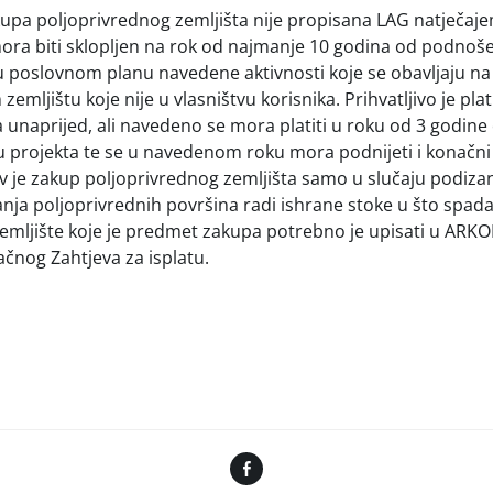
kupa poljoprivrednog zemljišta nije propisana LAG natječaj
ra biti sklopljen na rok od najmanje 10 godina od podnoše
 poslovnom planu navedene aktivnosti koje se obavljaju na
emljištu koje nije u vlasništvu korisnika. Prihvatljivo je pla
a unaprijed, ali navedeno se mora platiti u roku od 3 godin
 projekta te se u navedenom roku mora podnijeti i konačni
jiv je zakup poljoprivrednog zemljišta samo u slučaju podiza
anja poljoprivrednih površina radi ishrane stoke u što spadaj
emljište koje je predmet zakupa potrebno je upisati u ARKO
čnog Zahtjeva za isplatu.
Facebook