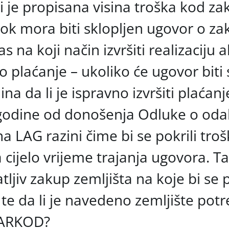
li je propisana visina troška kod za
 rok mora biti sklopljen ugovor o z
 na koji način izvršiti realizaciju a
o plaćanje – ukoliko će ugovor biti 
na da li je ispravno izvršiti plaćan
) godine od donošenja Odluke o oda
a LAG razini čime bi se pokrili troš
 cijelo vrijeme trajanja ugovora. T
vatljiv zakup zemljišta na koje bi se
, te da li je navedeno zemljište pot
 ARKOD?