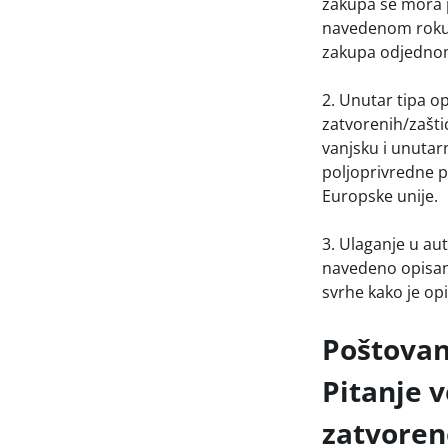
zakupa se mora p
navedenom roku mo
zakupa odjednom
2. Unutar tipa op
zatvorenih/zašti
vanjsku i unutar
poljoprivredne pr
Europske unije.
3. Ulaganje u auto
navedeno opisano
svrhe kako je o
Poštovan
Pitanje 
zatvoren