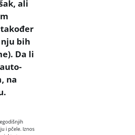
šak, ali
im
h također
 nju bih
e). Da li
 auto-
m, na
u.
šegodišnjih
u i pčele. Iznos