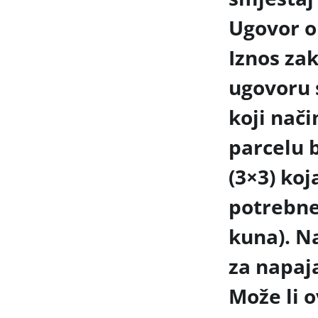
Ugovor o
Iznos za
ugovoru 
koji nači
parcelu b
(3×3) koj
potrebne
kuna). N
za napaj
Može li o