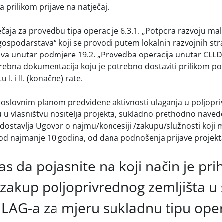
a prilikom prijave na natječaj.
ječaja za provedbu tipa operacije 6.3.1. „Potpora razvoju mal
gospodarstava“ koji se provodi putem lokalnih razvojnih stra
va unutar podmjere 19.2. „Provedba operacija unutar CLLD 
rebna dokumentacija koju je potrebno dostaviti prilikom p
u I. i II. (konačne) rate.
poslovnim planom predviđene aktivnosti ulaganja u poljopri
su u vlasništvu nositelja projekta, sukladno prethodno naved
a dostavlja Ugovor o najmu/koncesiji /zakupu/služnosti koji m
 od najmanje 10 godina, od dana podnošenja prijave projekt
s da pojasnite na koji način je prih
 zakup poljoprivrednog zemljišta u
 LAG-a za mjeru sukladnu tipu oper