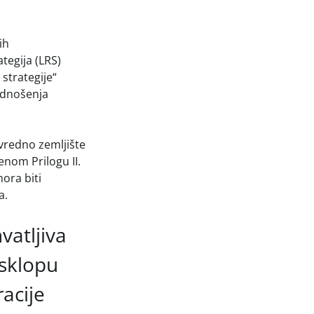
ih
tegija (LRS)
strategije“
odnošenja
vredno zemljište
enom Prilogu II.
ora biti
a.
vatljiva
 sklopu
acije