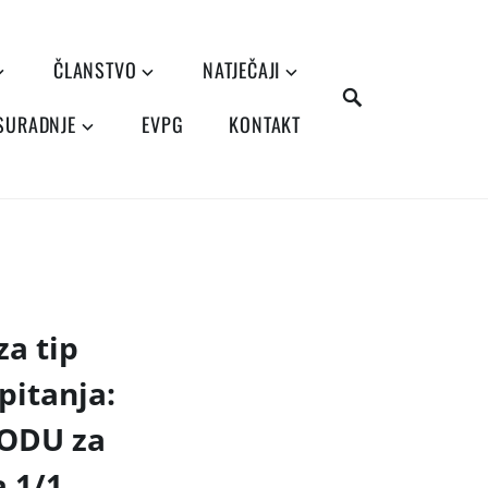
ČLANSTVO
NATJEČAJI
SEARCH
 SURADNJE
EVPG
KONTAKT
za tip
pitanja:
KODU za
 1/1.