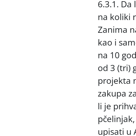
6.3.1. Da 
na koliki
Zanima nas
kao i sam
na 10 godi
od 3 (tri
projekta n
zakupa za
li je prih
pčelinjak
upisati u