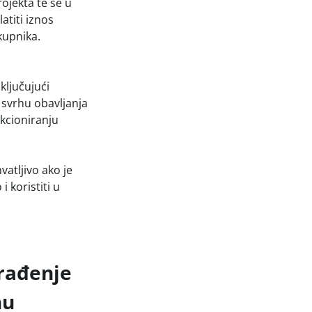
ojekta te se u
atiti iznos
kupnika.
ključujući
 svrhu obavljanja
nkcioniranju
vatljivo ako je
 koristiti u
građenje
hu