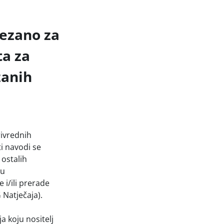
vezano za
ta za
zanih
rivrednih
i navodi se
 ostalih
pu
i/ili prerade
 Natječaja).
a koju nositelj