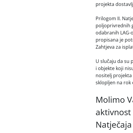
projekta dostavlj
Prilogom II. Nat
poljoprivrednih 
odabranih LAG-o
propisana je pot
Zahtjeva za isplat
U slučaju da su 
i objekte koji ni
nositelj projekt
sklopljen na rok
Molimo Va
aktivnost
Natječaja