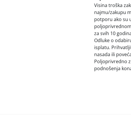
Visina troška za
najmu/zakupu mo
potporu ako su u
poljoprivrednom z
za svih 10 godin
Odluke o odabiru
isplatu. Prihvatl
nasada ili poveć
Poljoprivredno z
podnošenja kona