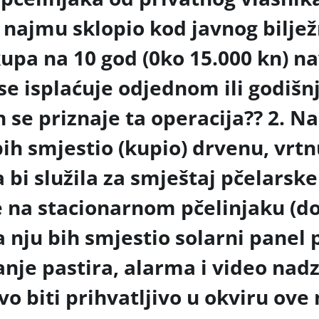
 najmu sklopio kod javnog biljež
kupa na 10 god (0ko 15.000 kn) n
se isplaćuje odjednom ili godišn
n se priznaje ta operacija??
2. Na
ih smjestio (kupio) drvenu, vrtn
a bi služila za smještaj pčelars
 na stacionarnom pčelinjaku (do
a nju bih smjestio solarni panel
anje pastira, alarma i video nad
vo biti prihvatljivo u okviru ove