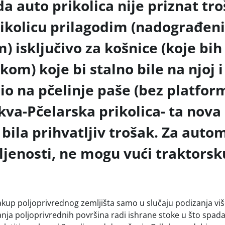
a auto prikolica nije priznat tro
rikolicu prilagodim (nadograđen
) isključivo za košnice (koje bi
kom) koje bi stalno bile na njoj i
io na pčelinje paše (bez platform
kva-Pčelarska prikolica- ta nova
 bila prihvatljiv trošak. Za auto
ljenosti, ne mogu vući traktorsk
 zakup poljoprivrednog zemljišta samo u slučaju podizanja vi
nja poljoprivrednih površina radi ishrane stoke u što spadaj