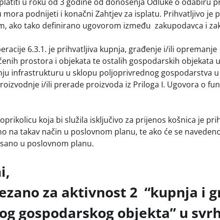
latiti u roku od 3 godine od donošenja Odluke o odabiru pr
ra podnijeti i konačni Zahtjev za isplatu. Prihvatljivo je pl
, ako tako definirano ugovorom između zakupodavca i za
eracije 6.3.1. je prihvatljiva kupnja, građenje i/ili opremanje
ćenih prostora i objekata te ostalih gospodarskih objekata u
nju infrastrukturu u sklopu poljoprivrednog gospodarstva u
oizvodnje i/ili prerade proizvoda iz Priloga I. Ugovora o fu
prikolicu koja bi služila isključivo za prijenos košnica je prih
 na takav način u poslovnom planu, te ako će se navedeno i
pisano u poslovnom planu.
i,
vezano za aktivnost 2 “kupnja i 
og gospodarskog objekta” u svr