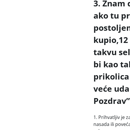
3. Znam d
ako tu p
postoljem
kupio,12 
takvu sel
bi kao ta
prikolica
veće uda
Pozdrav”
1. Prihvatljiv je
nasada ili poveća