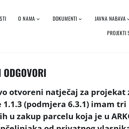
STI
O NAMA
DOKUMENTI
JAVNA NABAVA
PROJEKTI
 I ODGOVORI
o otvoreni natječaj za projekat 
 1.1.3 (podmjera 6.3.1) imam tri 
bih u zakup parcelu koja je u AR
pčelinjaka od privatnog vlasnika