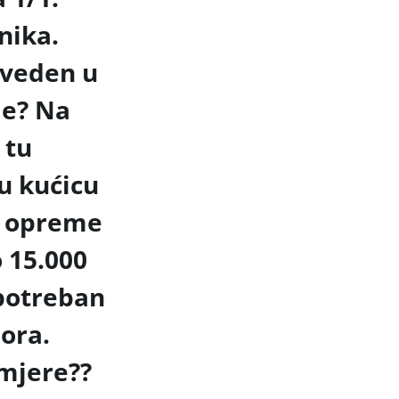
nika.
aveden u
je? Na
 tu
u kućicu
ke opreme
 15.000
 potreban
zora.
 mjere??