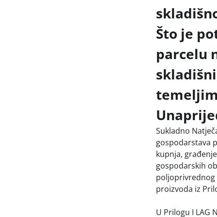
skladišn
Što je po
parcelu n
skladišn
temeljim
Unaprije
Sukladno Natječa
gospodarstava po
kupnja, građenje 
gospodarskih obj
poljoprivrednog 
proizvoda iz Pril
U Prilogu I LAG 