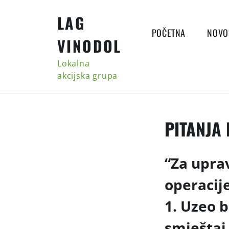
Skip
LAG
to
content
POČETNA
NOVO
VINODOL
Lokalna
akcijska grupa
PITANJA
“Za uprav
operacije
1. Uzeo 
smještaj 