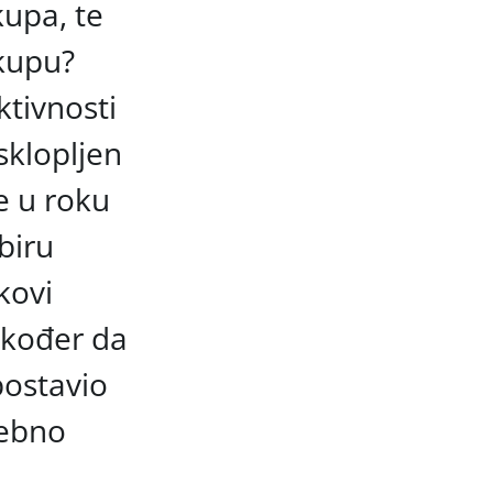
kupa, te
akupu?
ktivnosti
sklopljen
je u roku
biru
kovi
akođer da
 postavio
rebno