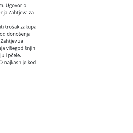
em. Ugovor o
nja Zahtjeva za
titi trošak zakupa
e od donošenja
 Zahtjev za
nja višegodišnjih
u i pčele.
D najkasnije kod