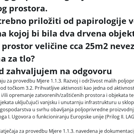
og prostora.
trebno priložiti od papirologije 
a kojoj bi bila dva drvena objek
i prostor veličine cca 25m2 neve
a za tlo?
d zahvaljujem na odgovoru
ju za provedbu Mjere 1.1.3. Razvoj i održivost malih poljop
d točkom 3.2. Prihvatljive aktivnosti kao jedna od aktivnost
i/ili opremanje zatvorenih/zaštićenih prostora i objekata te
ekata uključujući vanjsku i unutarnju infrastrukturu u sklo
gospodarstva u svrhu obavljanja poljoprivredne proizvodnje 
oga I. Ugovora o funkcioniranju Europske unije (Prilog II. LAG
Natječaja za provedbu Mjere 1.1.3. navedena je dokumentacij