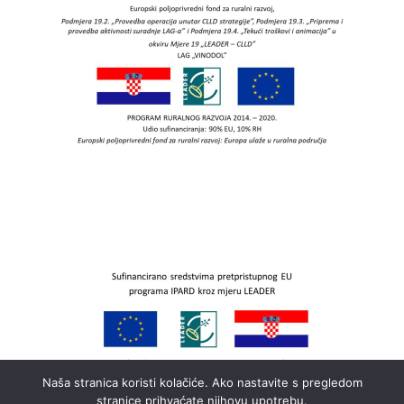
Naša stranica koristi kolačiće. Ako nastavite s pregledom
stranice prihvaćate njihovu upotrebu.