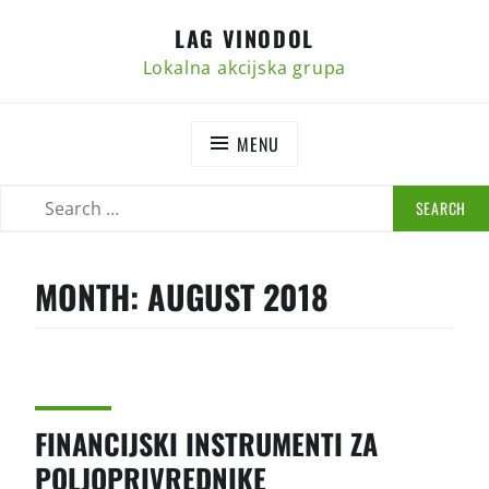
Skip
LAG VINODOL
to
content
Lokalna akcijska grupa
MENU
SEARCH
SEARCH
FOR:
MONTH:
AUGUST 2018
FINANCIJSKI INSTRUMENTI ZA
POLJOPRIVREDNIKE