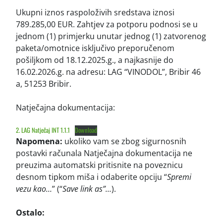
Ukupni iznos raspoloživih sredstava iznosi
789.285,00 EUR. Zahtjev za potporu podnosi se u
jednom (1) primjerku unutar jednog (1) zatvorenog
paketa/omotnice isključivo preporučenom
pošiljkom od 18.12.2025.g., a najkasnije do
16.02.2026.g. na adresu: LAG “VINODOL”, Bribir 46
a, 51253 Bribir.
Natječajna dokumentacija:
2. LAG Natječaj INT 1.1.1
Download
Napomena:
ukoliko vam se zbog sigurnosnih
postavki računala Natječajna dokumentacija ne
preuzima automatski pritisnite na poveznicu
desnom tipkom miša i odaberite opciju “
Spremi
vezu kao…
” (“
Save link as”…
).
Ostalo: