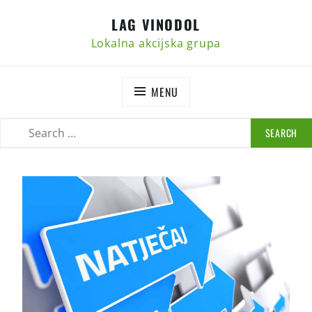
Skip
LAG VINODOL
to
content
Lokalna akcijska grupa
MENU
SEARCH
SEARCH
FOR: