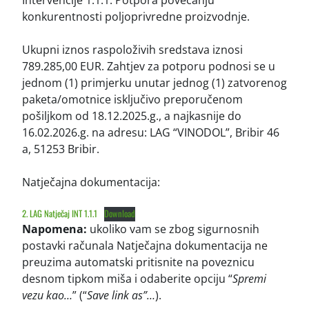
Intervencije 1.1.1. Potpora povećanju
konkurentnosti poljoprivredne proizvodnje.
Ukupni iznos raspoloživih sredstava iznosi
789.285,00 EUR. Zahtjev za potporu podnosi se u
jednom (1) primjerku unutar jednog (1) zatvorenog
paketa/omotnice isključivo preporučenom
pošiljkom od 18.12.2025.g., a najkasnije do
16.02.2026.g. na adresu: LAG “VINODOL”, Bribir 46
a, 51253 Bribir.
Natječajna dokumentacija:
2. LAG Natječaj INT 1.1.1
Download
Napomena:
ukoliko vam se zbog sigurnosnih
postavki računala Natječajna dokumentacija ne
preuzima automatski pritisnite na poveznicu
desnom tipkom miša i odaberite opciju “
Spremi
vezu kao…
” (“
Save link as”…
).