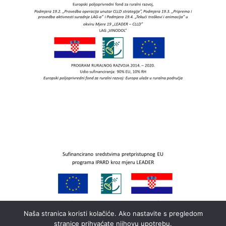
Naša stranica koristi kolačiće. Ako nastavite s pregledom
stranice prihvaćate njihovu upotrebu.