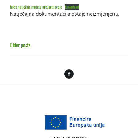
Tekst natječaja možete preuzeti ovdje
Download
Natječajna dokumentacija ostaje neizmjenjena.
POSTS
Older posts
NAVIGATION
Facebook