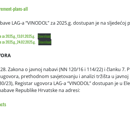
rement-plans-all
bave LAG-a “VINODOL” za 2025.g. dostupan je na sljedećoj p
 za 2025.g._13.01.2025.g.
Download
 za 2025.g._24.02.2025.g.
Download
VORA
28. Zakona o javnoj nabavi (NN 120/16 i 114/22) i članku 7. P
 ugovora, prethodnom savjetovanju i analizi tržišta u javnoj
 30/23), Registar ugovora LAG-a “VINODOL” dostupan je u E
nabave Republike Hrvatske na adresi:
acts