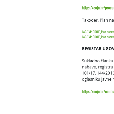
https://eojn.hr/procu
Također, Plan na
LAG “VINODOL”_Plan nabave
LAG “VINODOL”_Plan nabave
REGISTAR UGO
Sukladno članku 
nabave, registru
101/17, 144/20 i
oglasniku javne 
https://eojn.hr/contr