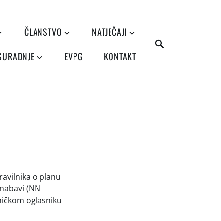
ČLANSTVO
NATJEČAJI
SEARCH
 SURADNJE
EVPG
KONTAKT
ravilnika o planu
 nabavi (NN
oničkom oglasniku