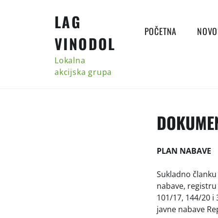
Skip
LAG
to
content
POČETNA
NOVO
VINODOL
Lokalna
akcijska grupa
DOKUMEN
PLAN NABAVE
Sukladno članku 
nabave, registru
101/17, 144/20 i
javne nabave Rep