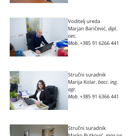
Voditelj ureda
Marjan Baričević,
dipl.
oec
.
Mob
. +385 91 6266 441
Stručni suradnik
Marija Kolar,
bacc. ing.
agr.
Mob
. +385 91 6366 441
Stručni suradnik
Marko Butković,
mag.iur.