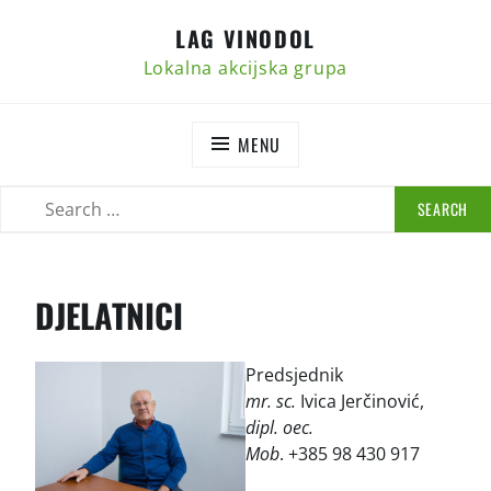
Skip
LAG VINODOL
to
content
Lokalna akcijska grupa
MENU
SEARCH
SEARCH
FOR:
DJELATNICI
Predsjednik
mr. sc.
Ivica Jerčinović,
dipl. oec.
Mob
. +385 98 430 917