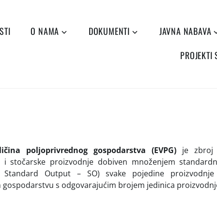
STI
O NAMA
DOKUMENTI
JAVNA NABAVA
PROJEKTI
ičina poljoprivrednog gospodarstva (EVPG)
je zbroj v
ne i stočarske proizvodnje dobiven množenjem standar
l. Standard Output – SO) svake pojedine proizvodnje
 gospodarstvu s odgovarajućim brojem jedinica proizvodnj