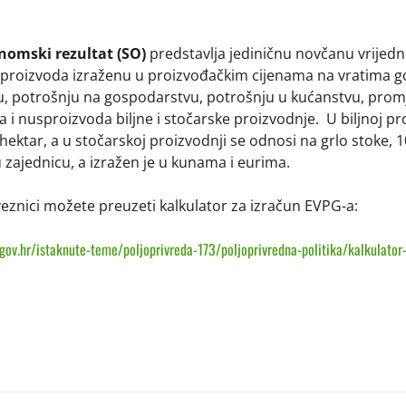
nomski rezultat (SO)
predstavlja jediničnu novčanu vrijed
 proizvoda izraženu u proizvođačkim cijenama na vratima g
u, potrošnju na gospodarstvu, potrošnju u kućanstvu, pro
a i nusproizvoda biljne i stočarske proizvodnje. U biljnoj pr
hektar, a u stočarskoj proizvodnji se odnosi na grlo stoke, 
ju zajednicu, a izražen je u kunama i eurima.
veznici možete preuzeti kalkulator za izračun EVPG-a:
.gov.hr/istaknute-teme/poljoprivreda-173/poljoprivredna-politika/kalkulato