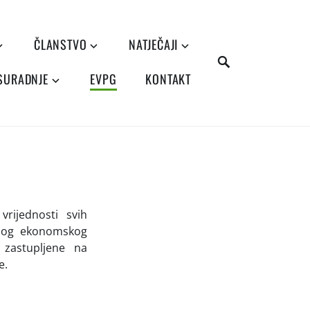
ČLANSTVO
NATJEČAJI
SEARCH
 SURADNJE
EVPG
KONTAKT
rijednosti svih
dnog ekonomskog
 zastupljene na
e.