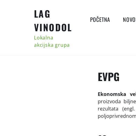
Skip
LAG
to
content
POČETNA
NOVO
VINODOL
Lokalna
akcijska grupa
EVPG
Ekonomska vel
proizvoda bilj
rezultata (eng
poljoprivrednom