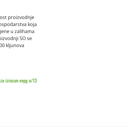
nost proizvodnje
ospodarstva koja
mjene u zalihama
oizvodnji SO se
100 kljunova
r-za-izracun-evpg-a/13