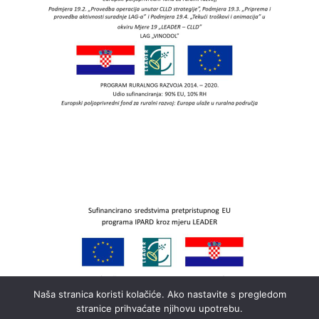
Naša stranica koristi kolačiće. Ako nastavite s pregledom
stranice prihvaćate njihovu upotrebu.