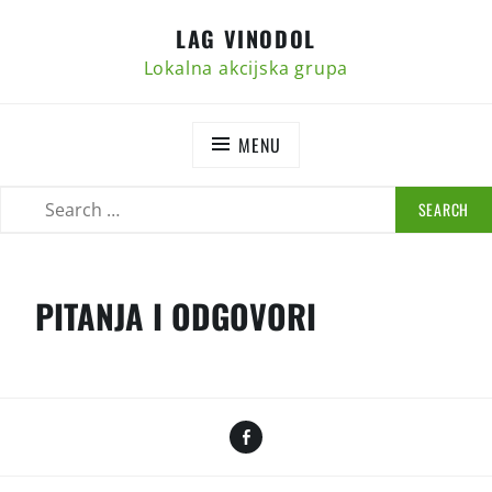
Skip
LAG VINODOL
to
content
Lokalna akcijska grupa
MENU
SEARCH
SEARCH
FOR:
PITANJA I ODGOVORI
Facebook