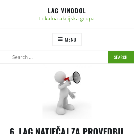
Skip
LAG VINODOL
to
content
Lokalna akcijska grupa
MENU
SEARCH
SEARCH
FOR:
6. LAG NATJEČAJ ZA PROVEDBU