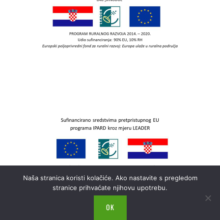
Naša stranica koristi kolačiće. Ako nastavite s pregledom
stranice prihvaćate njihovu upotrebu.
OK