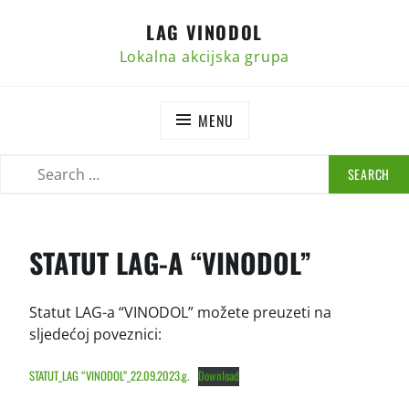
Skip
LAG VINODOL
to
content
Lokalna akcijska grupa
MENU
SEARCH
SEARCH
FOR:
STATUT LAG-A “VINODOL”
Statut LAG-a “VINODOL” možete preuzeti na
sljedećoj poveznici:
STATUT_LAG “VINODOL”_22.09.2023.g.
Download