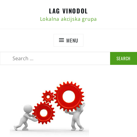
Skip
LAG VINODOL
to
content
Lokalna akcijska grupa
MENU
SEARCH
SEARCH
FOR: