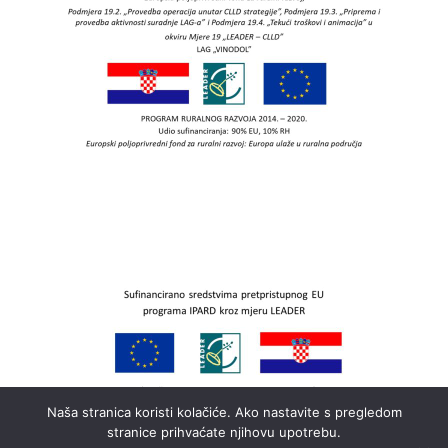
Naša stranica koristi kolačiće. Ako nastavite s pregledom
stranice prihvaćate njihovu upotrebu.