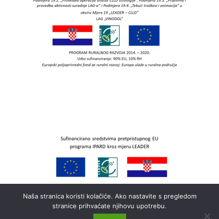
Naša stranica koristi kolačiće. Ako nastavite s pregledom
stranice prihvaćate njihovu upotrebu.