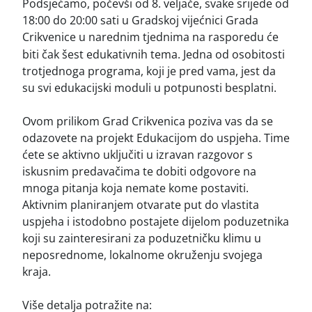
Podsjećamo, počevši od 8. veljače, svake srijede od
18:00 do 20:00 sati u Gradskoj vijećnici Grada
Crikvenice u narednim tjednima na rasporedu će
biti čak šest edukativnih
tema. Jedna od osobitosti
trotjednoga programa, koji je pred vama, jest da
su svi edukacijski moduli u potpunosti besplatni.
Ovom prilikom Grad Crikvenica poziva vas da se
odazovete na projekt Edukacijom do uspjeha. Time
ćete se aktivno uključiti u izravan razgovor s
iskusnim predavačima te dobiti odgovore na
mnoga pitanja koja nemate kome postaviti.
Aktivnim planiranjem otvarate put do vlastita
uspjeha i istodobno postajete dijelom poduzetnika
koji su zainteresirani za poduzetničku klimu u
neposrednome, lokalnome okruženju svojega
kraja.
Više detalja potražite na: