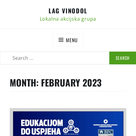
Skip
LAG VINODOL
to
content
Lokalna akcijska grupa
MENU
SEARCH
SEARCH
FOR:
MONTH:
FEBRUARY 2023