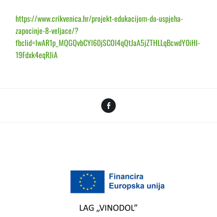
https://www.crikvenica.hr/projekt-edukacijom-do-uspjeha-
zapocinje-8-veljace/?
fbclid=IwAR1p_MQGQvbCYl60jSCOI4qQtJaA5jZTHLLqBcwdY0iHI-
19Fdxk4eqRJiA
Facebook