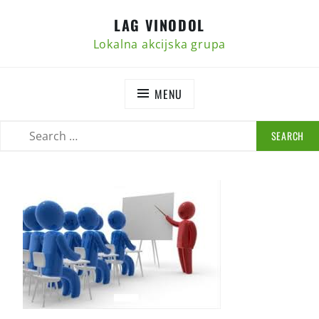
Skip
LAG VINODOL
to
content
Lokalna akcijska grupa
MENU
SEARCH
SEARCH
FOR: