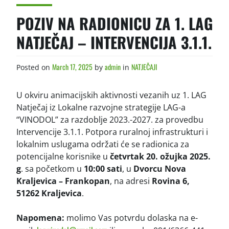
POZIV NA RADIONICU ZA 1. LAG
NATJEČAJ – INTERVENCIJA 3.1.1.
March 17, 2025
admin
NATJEČAJI
Posted on
by
in
U okviru animacijskih aktivnosti vezanih uz 1. LAG
Natječaj iz Lokalne razvojne strategije LAG-a
“VINODOL” za razdoblje 2023.-2027. za provedbu
Intervencije 3.1.1. Potpora ruralnoj infrastrukturi i
lokalnim uslugama održati će se radionica za
potencijalne korisnike u
četvrtak
20. ožujka 2025.
g
. sa početkom u
10:00 sati
, u
Dvorcu Nova
Kraljevica – Frankopan
, na adresi
Rovina 6,
51262 Kraljevica
.
Napomena:
molimo Vas potvrdu dolaska na e-