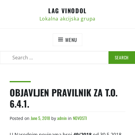
Skip
LAG VINODOL
to
content
Lokalna akcijska grupa
MENU
SEARCH
SEARCH
FOR:
OBJAVLJEN PRAVILNIK ZA T.O.
6.4.1.
June 5, 2018
admin
NOVOSTI
Posted on
by
in
U Narodnim novinama broj
49/2018
od 30.5.2018.