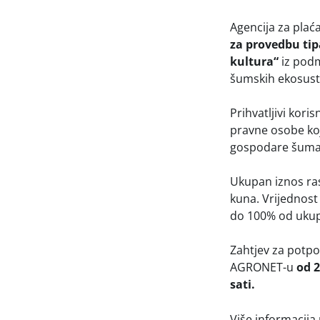
Agencija za plaća
za provedbu tip
kultura“
iz podm
šumskih ekosust
Prihvatljivi kor
pravne osobe koj
gospodare šumam
Ukupan iznos ras
kuna. Vrijednost
do 100% od ukupn
Zahtjev za potpor
AGRONET-u
od 2
sati.
Više informacija