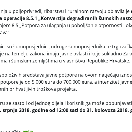
nja u poljoprivredi, ribarstvu i ruralnom razvoju objavila je
a operacije 8.5.1 „Konverzija degradiranih šumskih sast
jere 8.5 „Potpora za ulaganja u poboljšanje otpornosti i oko
ava“.
isnici su šumoposjednici, udruge šumoposjednika te trgovačk
e na temelju zakona imaju javne ovlasti i koje sukladno Z
a i šumskim zemljištima u vlasništvu Republike Hrvatske.
položivih sredstava javne potpore na ovom natječaju iznos
 potpore je od 5.000 eura do 700.000 eura, a intenzitet javn
ih prihvatljivih troškova projekta.
u se sastoji od jednog dijela i korisnik ga može popunjavati
. srpnja 2018. godine od 12:00 sati do 31. kolovoza 2018.
ovdje.
 pronađite