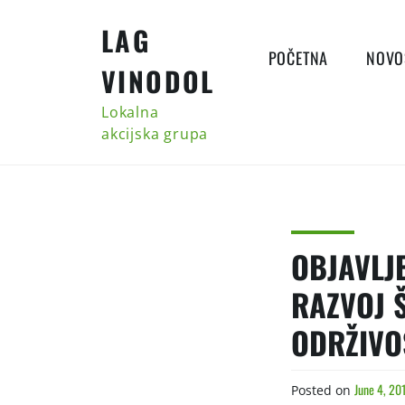
Skip
LAG
to
content
POČETNA
NOVO
VINODOL
Lokalna
akcijska grupa
OBJAVLJE
RAZVOJ 
ODRŽIVO
June 4, 20
Posted on