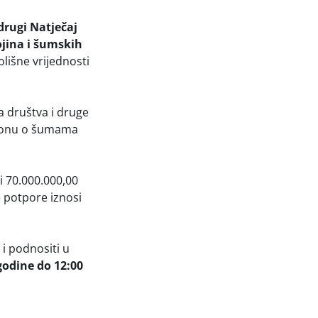
drugi Natječaj
ojina i šumskih
lišne vrijednosti
a društva i druge
akonu o šumama
i 70.000.000,00
e potpore iznosi
 i podnositi u
 godine do 12:00