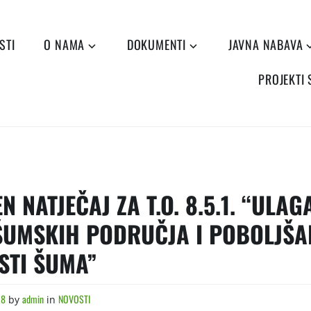
STI
O NAMA
DOKUMENTI
JAVNA NABAVA
PROJEKTI
N NATJEČAJ ZA T.O. 8.5.1. “ULAG
ŠUMSKIH PODRUČJA I POBOLJŠA
STI ŠUMA”
18
admin
NOVOSTI
by
in