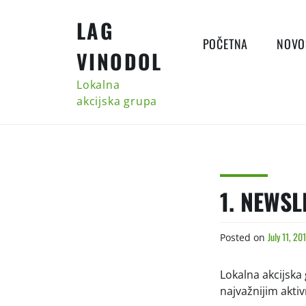
Skip
LAG
to
content
POČETNA
NOVO
VINODOL
Lokalna
akcijska grupa
1. NEWSL
July 11, 20
Posted on
Lokalna akcijska
najvažnijim akti