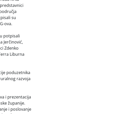
predstavnici
s područja
pisali su
AG-ova.
 potpisali
 Jerčinović,
oci Zdenko
Terra Liburna
cije poduzetnika
 ruralnog razvoja
va i prezentacija
nske županije.
anje i poslovanje