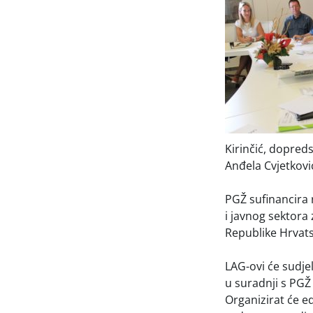
Kirinčić, dopred
Anđela Cvjetkovi
PGŽ sufinancira 
i javnog sektora
Republike Hrvats
LAG-ovi će sudjel
u suradnji s PGŽ
Organizirat će e