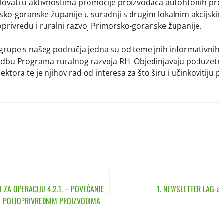
lovati u aktivnostima promocije proizvođača autohtonih pr
ko-goranske županije u suradnji s drugim lokalnim akcijsk
privredu i ruralni razvoj Primorsko-goranske županije.
 grupe s našeg područja jedna su od temeljnih informativnih 
dbu Programa ruralnog razvoja RH. Objedinjavaju poduzetni
ektora te je njihov rad od interesa za što širu i učinkovitij
N
I ZA OPERACIJU 4.2.1. – POVEĆANJE
1. NEWSLETTER LAG-a
I POLJOPRIVREDNIM PROIZVODIMA