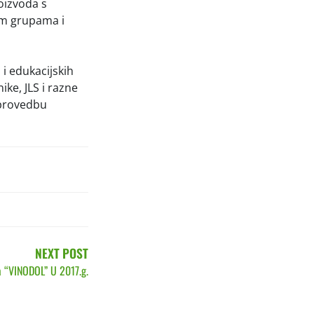
oizvoda s
im grupama i
i edukacijskih
ke, JLS i razne
u provedbu
NEXT POST
 “VINODOL” U 2017.g.