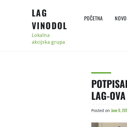
Skip
LAG
to
content
POČETNA
NOVO
VINODOL
Lokalna
akcijska grupa
POTPISA
LAG-OVA 
June 9, 20
Posted on