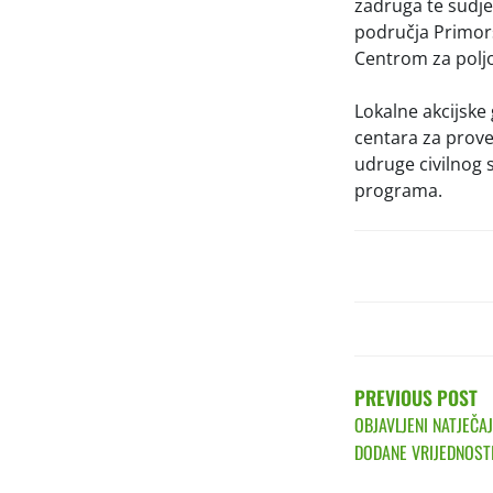
zadruga te sudje
područja Primors
Centrom za poljo
Lokalne akcijske
centara za prove
udruge civilnog s
programa.
POST
NAVIGATIO
PREVIOUS POST
OBJAVLJENI NATJEČAJ
DODANE VRIJEDNOST