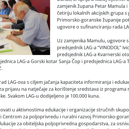
zamjenik župana Petar Mamula i 
četiriju lokalnih akcijskih grupa 
Primorsko-goranske županije pot
ugovore o sufinanciranju rada L
Uz zamjenika Mamulu, ugovore su
predsjednik LAG-a “VINODOL” Ivica
predsjednik LAG-a Kvarnerski ot
sjednica LAG-a Gorski kotar Sanja Čop i predsjednica LAG-a 
ć.
rad LAG-ova s ciljem jačanja kapaciteta informiranja i eduka
 za prijavu na natječaje za korištenje sredstava iz programa
ke. Svakom LAG-u dodijeljeno je 100.000 kuna.
ovati u aktivnostima edukacije i organizacije stručnih skupo
 i Centrom za poljoprivredu i ruralni razvoj Primorsko-gora
dukacije za obiteljska poljoprivredna gospodarstva, za osniv