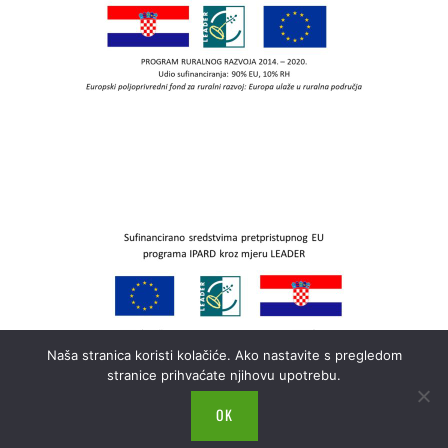
Naša stranica koristi kolačiće. Ako nastavite s pregledom
stranice prihvaćate njihovu upotrebu.
OK