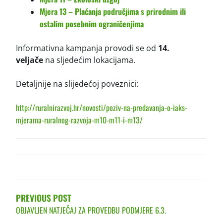
Mjera 13 – Plaćanja područjima s prirodnim ili
ostalim posebnim ograničenjima
Informativna kampanja provodi se od
14.
veljače
na sljedećim lokacijama.
Detaljnije na slijedećoj poveznici:
http://ruralnirazvoj.hr/novosti/poziv-na-predavanja-o-iaks-
mjerama-ruralnog-razvoja-m10-m11-i-m13/
POST
NAVIGATION
PREVIOUS POST
OBJAVLJEN NATJEČAJ ZA PROVEDBU PODMJERE 6.3.