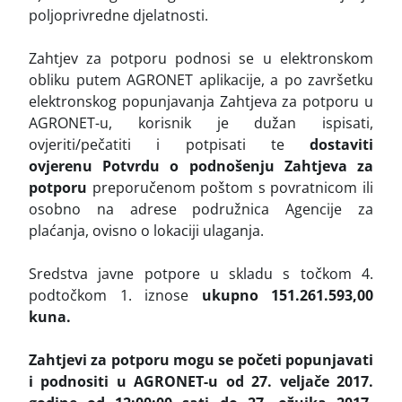
poljoprivredne djelatnosti.
Zahtjev za potporu podnosi se u elektronskom
obliku putem AGRONET aplikacije, a po završetku
elektronskog popunjavanja Zahtjeva za potporu u
AGRONET-u, korisnik je dužan ispisati,
ovjeriti/pečatiti i potpisati te
dostaviti
ovjerenu
Potvrdu o podnošenju Zahtjeva za
potporu
preporučenom poštom s povratnicom ili
osobno na adrese podružnica Agencije za
plaćanja, ovisno o lokaciji ulaganja.
Sredstva javne potpore u skladu s točkom 4.
podtočkom 1. iznose
ukupno 151.261.593,00
kuna.
Zahtjevi za potporu mogu se početi popunjavati
i podnositi u AGRONET-u od 27. veljače 2017.