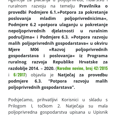
ruralnom razvoju na temelju
Pravilnika o
provedbi Podmjere 6.1.»Potpora za pokretanje
poslovanja mladim poljoprivrednicima«,
Podmjere 6.2 »potpora ulaganju u pokretanje
nepoljoprivrednih djelatnosti u ruralnim
područjima« i Podmjere 6.3. »Potpora razvoju
malih poljoprivrednih gospodarstava« u okviru
Mjere M06 »Razvoj poljoprivrednih
gospodarstava i poslovanja« iz Programa
ruralnog razvoja Republike Hrvatske za
Narodne novine, broj 42/2015
razdoblje 2014. – 2020.
(
6/2017
i
) objavila je
Natječaj za provedbu
podmjere 6.3. “Potpora razvoju malih
poljoprivrednih gospodarstava”.
Podsjećamo, prihvatljivi Korisnici u skladu s
Prilogom I, točkom 2. Natječaja su mala
poljoprivredna gospodarstva upisana u Upisnik