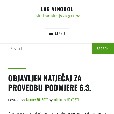
Skip
LAG VINODOL
to
content
Lokalna akcijska grupa
MENU
SEARCH
SEARCH
FOR:
OBJAVLJEN NATJEČAJ ZA
PROVEDBU PODMJERE 6.3.
January 30, 2017
admin
NOVOSTI
Posted on
by
in
Agencija za plaćanja u poljoprivredi, ribarstvu i