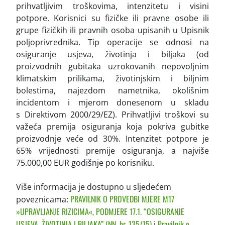
prihvatljivim troškovima, intenzitetu i visini
potpore. Korisnici su fizičke ili pravne osobe ili
grupe fizičkih ili pravnih osoba upisanih u Upisnik
poljoprivrednika. Tip operacije se odnosi na
osiguranje usjeva, životinja i biljaka (od
proizvodnih gubitaka uzrokovanih nepovoljnim
klimatskim prilikama, životinjskim i biljnim
bolestima, najezdom nametnika, okolišnim
incidentom i mjerom donesenom u skladu
s Direktivom 2000/29/EZ). Prihvatljivi troškovi su
važeća premija osiguranja koja pokriva gubitke
proizvodnje veće od 30%. Intenzitet potpore je
65% vrijednosti premije osiguranja, a najviše
75.000,00 EUR godišnje po korisniku.
Više informacija je dostupno u sljedećem
PRAVILNIK O PROVEDBI MJERE M17
poveznicama:
»UPRAVLJANJE RIZICIMA«, PODMJERE 17.1. “OSIGURANJE
USJEVA, ŽIVOTINJA I BILJAKA” (NN, br. 135/15)
Pravilnik o
i