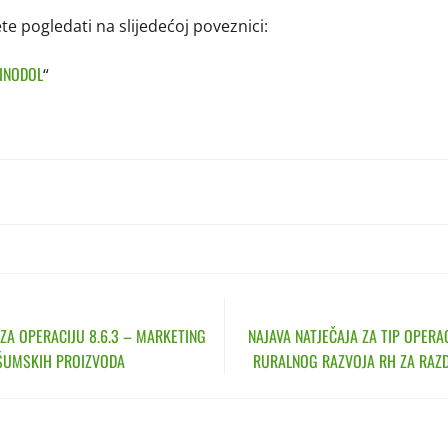
e pogledati na slijedećoj poveznici:
VINODOL
“
N
 ZA OPERACIJU 8.6.3 – MARKETING
NAJAVA NATJEČAJA ZA TIP OPERAC
 ŠUMSKIH PROIZVODA
RURALNOG RAZVOJA RH ZA RAZD