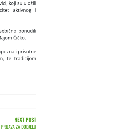
i, koji su uložili
itet aktivnog i
sebično ponudili
 Majom Čičko.
 upoznali prisutne
m, te tradicijom
NEXT POST
 PRIJAVA ZA DODJELU