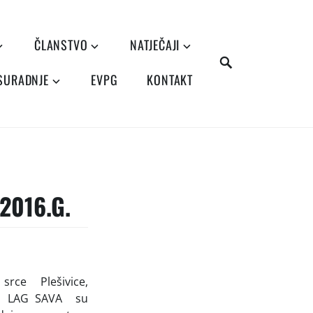
ČLANSTVO
NATJEČAJI
SEARCH
 SURADNJE
EVPG
KONTAKT
2016.G.
rce Plešivice,
” i LAG SAVA su