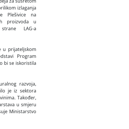
 Ideja za susretom
prilikom izlaganja
e Plešivice na
ih proizvoda u
d strane LAG-a
e u prijateljskom
edstavi Program
 bi se iskoristila
uralnog razvoja,
ilo je iz sektora
 vinima. Također,
darstava u smjeru
suje Ministarstvo