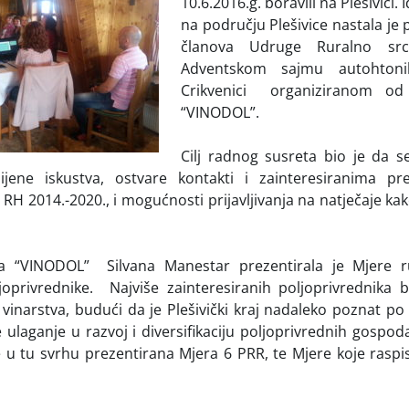
10.6.2016.g. boravili na Plešivici.
na području Plešivice nastala je 
članova Udruge Ruralno src
Adventskom sajmu autohton
Crikvenici organiziranom o
“VINODOL”.
Cilj radnog susreta bio je da s
ijene iskustva, ostvare kontakti i zainteresiranima pr
RH 2014.-2020., i mogućnosti prijavljivanja na natječaje kako
-a “VINODOL” Silvana Manestar prezentirala je Mjere r
oprivrednike. Najviše zainteresiranih poljoprivrednika b
 vinarstva, budući da je Plešivički kraj nadaleko poznat po
je ulaganje u razvoj i diversifikaciju poljoprivrednih gospo
e u tu svrhu prezentirana Mjera 6 PRR, te Mjere koje raspi