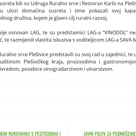
reta bili su Udruga Ruralno srce i Restoran Karlo na Plešivic
u ulozi domaćina susreta i time pokazali svoj kapac
ilnog društva, kojem je glavni cilj ruralni razvoj.
ije osnovan LAG, te su predstavnici LAG-a “VINODOL” ne
, te razmijenili vlastita iskustva s voditeljicom LAG-a SAVA
ralno srce Plešivice predstavili su svoj rad u zajednici, te
baštinom Plešivičkog kraja, proizvodima i gastronomijo
rivredom, posebice vinogradarstvom i vinarstvom.
N
NOM RUKOVANJU S PESTICIDIMA I
JAVNI POZIV ZA PODNOŠENJE