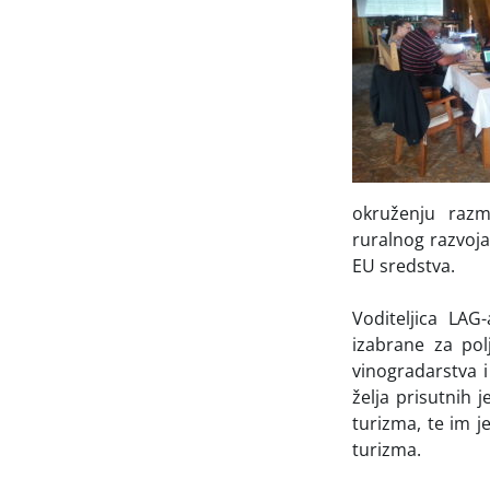
okruženju razm
ruralnog razvoja 
EU sredstva.
Voditeljica LAG
izabrane za polj
vinogradarstva i
želja prisutnih 
turizma, te im j
turizma.