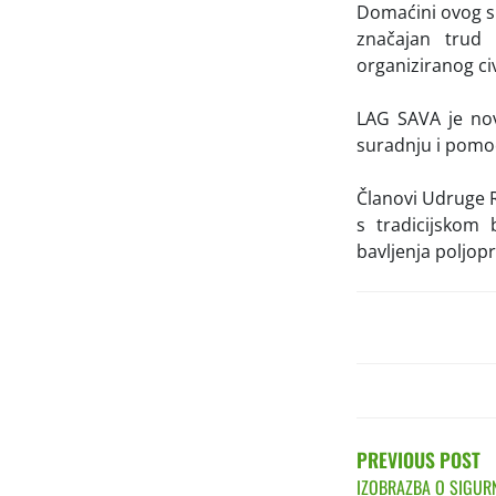
Domaćini ovog sus
značajan trud 
organiziranog civ
LAG SAVA je nov
suradnju i pomoć
Članovi Udruge Ru
s tradicijskom 
bavljenja poljop
POST
NAVIGATIO
PREVIOUS POST
IZOBRAZBA O SIGUR