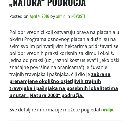
„NATURA“ PODRUČJA
April 4, 2016
admin
NOVOSTI
Posted on
by
in
Poljoprivrednici koji ostvaruju prava na plaćanja u
okviru Programa osnovnog plaćanja dužni su na
svim svojim prihvatljivim hektarima pridržavati se
poljoprivrednih praksi korisnih za klimu i okoliš.
Jedna od praksi (uz „raznolikost usjeva“ i „ekološki
značajne površine na oranicama“) je čuvanje
trajnih travnjaka i pašnjaka, čiji dio je
zabrana
prenamjene okolišno-osjetljivih trajnih
travnjaka i pašnjaka na posebnih lokalitetima
unutar „Natura 2000“ područja.
ovdje.
Sve detaljne informacije možete pogledati