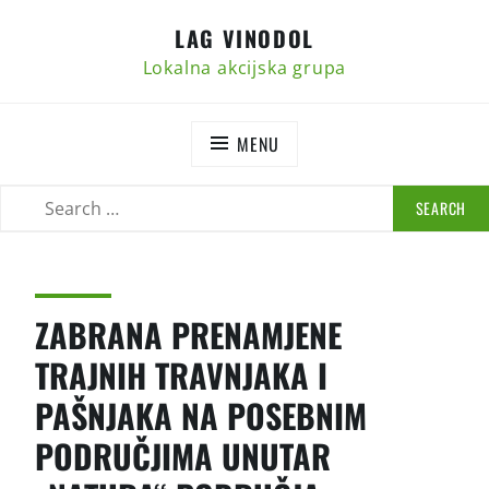
Skip
LAG VINODOL
to
content
Lokalna akcijska grupa
MENU
SEARCH
SEARCH
FOR:
ZABRANA PRENAMJENE
TRAJNIH TRAVNJAKA I
PAŠNJAKA NA POSEBNIM
PODRUČJIMA UNUTAR