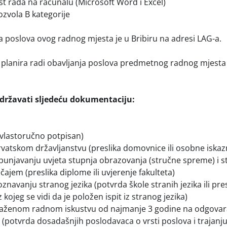
 rada na računalu (Microsoft Word i Excel)
zvola B kategorije
a poslova ovog radnog mjesta je u Bribiru na adresi LAG-a.
 planira radi obavljanja poslova predmetnog radnog mjest
državati sljedeću dokumentaciju:
(vlastoručno potpisan)
vatskom državljanstvu (preslika domovnice ili osobne iskaz
spunjavanju uvjeta stupnja obrazovanja (stručne spreme) i 
čajem (preslika diplome ili uvjerenje fakulteta)
znavanju stranog jezika (potvrda škole stranih jezika ili pre
z kojeg se vidi da je položen ispit iz stranog jezika)
raženom radnom iskustvu od najmanje 3 godine na odgovar
(potvrda dosadašnjih poslodavaca o vrsti poslova i trajan