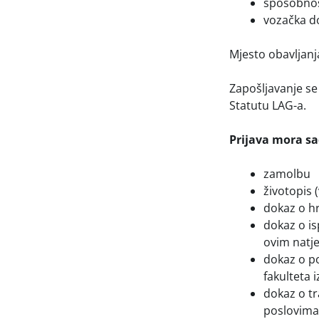
sposobnost
vozačka do
Mjesto obavljanj
Zapošljavanje se
Statutu LAG-a.
Prijava mora sa
zamolbu
životopis 
dokaz o hr
dokaz o i
ovim natje
dokaz o po
fakulteta i
dokaz o t
poslovima 