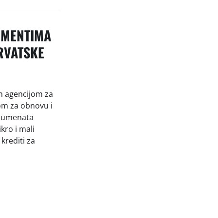
UMENTIMA
RVATSKE
om agencijom za
om za obnovu i
strumenata
kro i mali
 krediti za