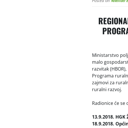
November 8
Posted on
REGIONA
PROGRA
Ministarstvo pol
malo gospodarstv
razvitak (HBOR), 
Programa ruralno
zajmovi za ruraln
ruralni razvoj.
Radionice će se 
13.9.2018.
HGK Ž
18.9.2018. Općin