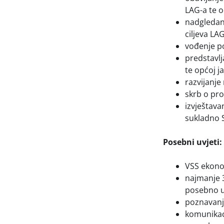
LAG-a te 
nadgledanj
ciljeva LA
vođenje p
predstavl
te općoj j
razvijanje
skrb o pr
izvještava
sukladno 
Posebni uvjeti:
VSS ekono
najmanje 
posebno u
poznavanj
komunikaci