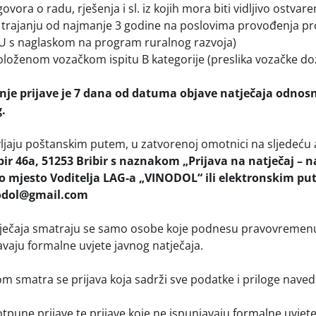
govora o radu, rješenja i sl. iz kojih mora biti vidljivo ostva
 trajanju od najmanje 3 godine na poslovima provođenja pro
U s naglaskom na program ruralnog razvoja)
loženom vozačkom ispitu B kategorije (preslika vozačke do
je prijave je 7 dana od datuma objave natječaja odnosno
.
vljaju poštanskim putem, u zatvorenoj omotnici na sljedeću
ir 46a, 51253 Bribir s naznakom „Prijava na natječaj – 
o mjesto Voditelja LAG-a „VINODOL“ ili elektronskim pu
nodol@gmail.com
ječaja smatraju se samo osobe koje podnesu pravovremen
avaju formalne uvjete javnog natječaja.
 smatra se prijava koja sadrži sve podatke i priloge naved
otpune prijave te prijave koje ne ispunjavaju formalne uvjet