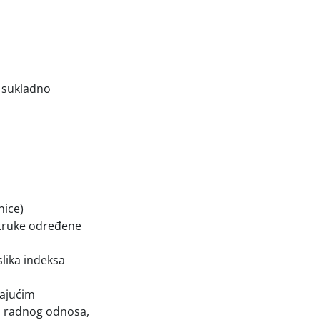
a sukladno
nice)
struke određene
slika indeksa
ajućim
ju radnog odnosa,