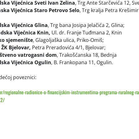
ska Vijećnica Sveti Ivan Zelina
, Trg Ante Starčevića 12, Sve
nska Vijećnica Staro Petrovo Selo
, Trg kralja Petra Krešimir
dska Vijećnica Glina
, Trg bana Josipa Jelačića 2, Glina;
adska Vijećnica Knin,
Ul. dr. Franje Tuđmana 2, Knin
sko sjemenište
, Glagoljaška ulica, Priko-Omiš;
 ŽK Bjelovar,
Petra Preradovića 4/1, Bjelovar;
uštveno vatrogasni dom
, Trakošćanska 18, Bednja
dska Vijećnica Ogulin
, B. Frankopana 11, Ogulin.
edećoj poveznici:
j.hr/regionalne-radionice-o-financijskim-instrumentima-programa-ruralnog-ra
-2/