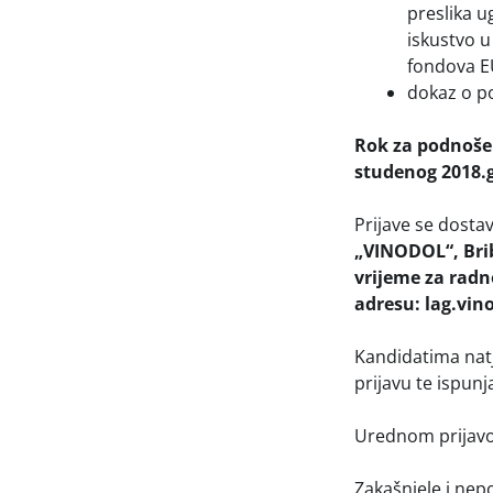
preslika u
iskustvo u
fondova E
dokaz o po
Rok za podnošen
studenog 2018.g
Prijave se dosta
„VINODOL“, Brib
vrijeme za radn
adresu: lag.vi
Kandidatima nat
prijavu te ispunj
Urednom prijavom
Zakašnjele i nep