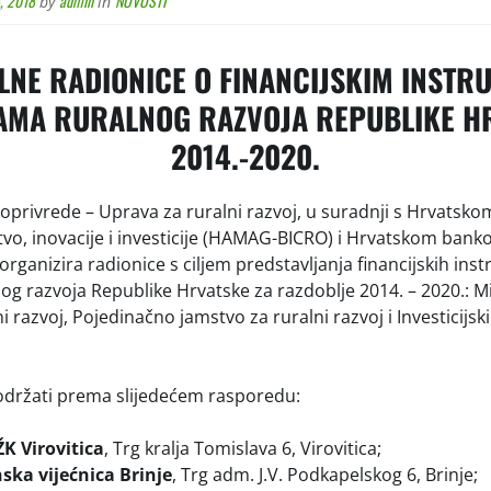
, 2018
admin
NOVOSTI
by
in
LNE RADIONICE O FINANCIJSKIM INSTR
MA RURALNOG RAZVOJA REPUBLIKE H
2014.-2020.
joprivrede – Uprava za ruralni razvoj, u suradnji s Hrvatsk
o, inovacije i investicije (HAMAG-BICRO) i Hrvatskom bank
organizira radionice s ciljem predstavljanja financijskih in
g razvoja Republike Hrvatske za razdoblje 2014. – 2020.: Mi
i razvoj, Pojedinačno jamstvo za ruralni razvoj i Investicijski
održati prema slijedećem rasporedu:
K Virovitica
, Trg kralja Tomislava 6, Virovitica;
ska vijećnica Brinje
, Trg adm. J.V. Podkapelskog 6, Brinje;