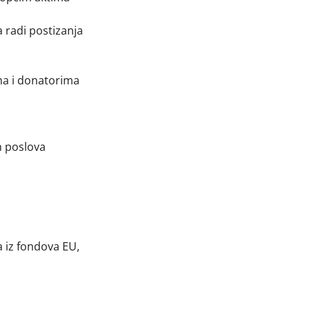
 radi postizanja
ma i donatorima
h poslova
 iz fondova EU,