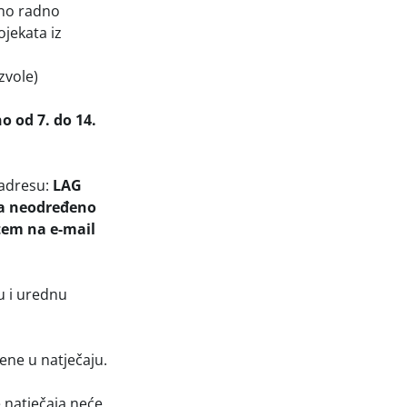
reno radno
jekata iz
zvole)
 od 7. do 14.
 adresu:
LAG
na neodređeno
tem na e-mail
u i urednu
ene u natječaju.
e natječaja neće