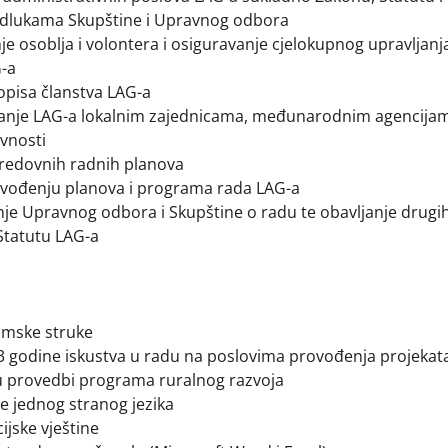
odlukama Skupštine i Upravnog odbora
e osoblja i volontera i osiguravanje cjelokupnog upravljanja
G-a
opisa članstva LAG-a
janje LAG-a lokalnim zajednicama, međunarodnim agencija
avnosti
 redovnih radnih planova
ovođenju planova i programa rada LAG-a
nje Upravnog odbora i Skupštine o radu te obavljanje drugi
Statutu LAG-a
mske struke
3 godine iskustva u radu na poslovima provođenja projekata
 provedbi programa ruralnog razvoja
e jednog stranog jezika
jske vještine