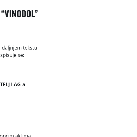
 “VINODOL”
u daljnjem tekstu
spisuje se:
TELJ LAG-a
i općim aktima