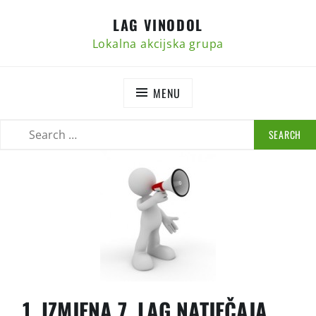
Skip
LAG VINODOL
to
content
Lokalna akcijska grupa
MENU
SEARCH
SEARCH
FOR:
1. IZMJENA 7. LAG NATJEČAJA