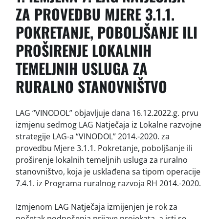
ZA PROVEDBU MJERE 3.1.1.
POKRETANJE, POBOLJŠANJE ILI
PROŠIRENJE LOKALNIH
TEMELJNIH USLUGA ZA
RURALNO STANOVNIŠTVO
LAG “VINODOL” objavljuje dana 16.12.2022.g. prvu
izmjenu sedmog LAG Natječaja iz Lokalne razvojne
strategije LAG-a “VINODOL” 2014.-2020. za
provedbu Mjere 3.1.1. Pokretanje, poboljšanje ili
proširenje lokalnih temeljnih usluga za ruralno
stanovništvo, koja je usklađena sa tipom operacije
7.4.1. iz Programa ruralnog razvoja RH 2014.-2020.
Izmjenom LAG Natječaja izmijenjen je rok za
početak podnošenja prijave projekata, a isti se