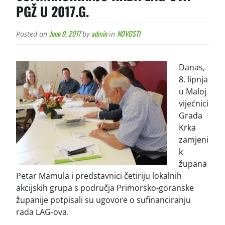
PGŽ U 2017.G.
June 9, 2017
admin
NOVOSTI
Posted on
by
in
Danas,
8. lipnja
u Maloj
vijećnici
Grada
Krka
zamjeni
k
župana
Petar Mamula i predstavnici četiriju lokalnih
akcijskih grupa s područja Primorsko-goranske
županije potpisali su ugovore o sufinanciranju
rada LAG-ova.