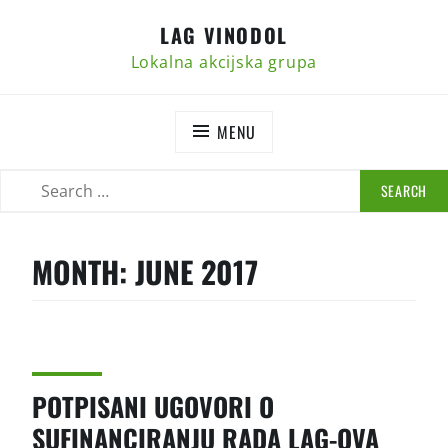
Skip
LAG VINODOL
to
content
Lokalna akcijska grupa
MENU
SEARCH
SEARCH
FOR:
MONTH:
JUNE 2017
POTPISANI UGOVORI O
SUFINANCIRANJU RADA LAG-OVA