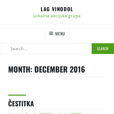
Skip
LAG VINODOL
to
content
Lokalna akcijska grupa
MENU
SEARCH
SEARCH
FOR:
MONTH:
DECEMBER 2016
ČESTITKA