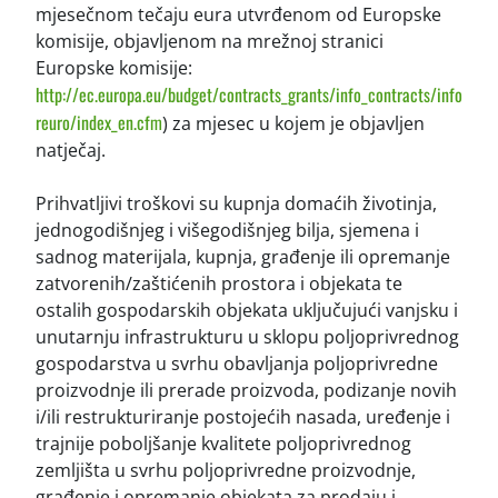
mjesečnom tečaju eura utvrđenom od Europske
komisije, objavljenom na mrežnoj stranici
Europske komisije:
http://ec.europa.eu/budget/contracts_grants/info_contracts/info
reuro/index_en.cfm
) za mjesec u kojem je objavljen
natječaj.
Prihvatljivi troškovi su kupnja domaćih životinja,
jednogodišnjeg i višegodišnjeg bilja, sjemena i
sadnog materijala, kupnja, građenje ili opremanje
zatvorenih/zaštićenih prostora i objekata te
ostalih gospodarskih objekata uključujući vanjsku i
unutarnju infrastrukturu u sklopu poljoprivrednog
gospodarstva u svrhu obavljanja poljoprivredne
proizvodnje ili prerade proizvoda, podizanje novih
i/ili restrukturiranje postojećih nasada, uređenje i
trajnije poboljšanje kvalitete poljoprivrednog
zemljišta u svrhu poljoprivredne proizvodnje,
građenje i opremanje objekata za prodaju i