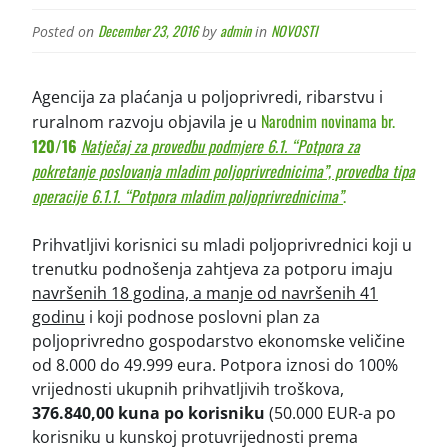
December 23, 2016
admin
NOVOSTI
Posted on
by
in
Agencija za plaćanja u poljoprivredi, ribarstvu i
Narodnim novinama br.
ruralnom razvoju objavila je u
120/16
Natječaj za provedbu podmjere 6.1. “Potpora za
pokretanje poslovanja mladim poljoprivrednicima”, provedba tipa
operacije 6.1.1. “Potpora mladim poljoprivrednicima”
.
Prihvatljivi korisnici su mladi poljoprivrednici koji u
trenutku podnošenja zahtjeva za potporu imaju
navršenih 18 godina, a manje od navršenih 41
godinu
i koji podnose poslovni plan za
poljoprivredno gospodarstvo ekonomske veličine
od 8.000 do 49.999 eura. Potpora iznosi do 100%
vrijednosti ukupnih prihvatljivih troškova,
376.840,00 kuna po korisniku
(50.000 EUR-a po
korisniku u kunskoj protuvrijednosti prema