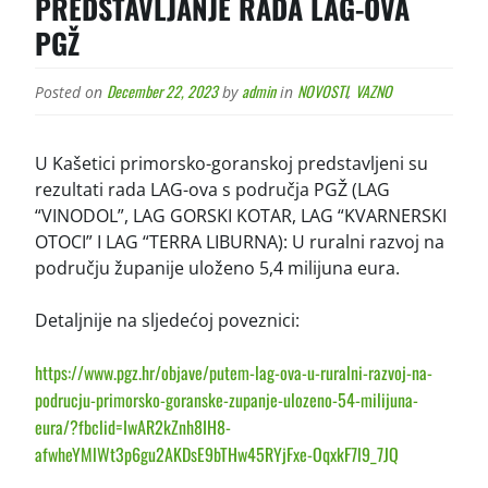
PREDSTAVLJANJE RADA LAG-OVA
PGŽ
December 22, 2023
admin
NOVOSTI
VAZNO
Posted on
by
in
,
U Kašetici primorsko-goranskoj predstavljeni su
rezultati rada LAG-ova s područja PGŽ (LAG
“VINODOL”, LAG GORSKI KOTAR, LAG “KVARNERSKI
OTOCI” I LAG “TERRA LIBURNA): U ruralni razvoj na
području županije uloženo 5,4 milijuna eura.
Detaljnije na sljedećoj poveznici:
https://www.pgz.hr/objave/putem-lag-ova-u-ruralni-razvoj-na-
podrucju-primorsko-goranske-zupanje-ulozeno-54-milijuna-
eura/?fbclid=IwAR2kZnh8IH8-
afwheYMlWt3p6gu2AKDsE9bTHw45RYjFxe-OqxkF7l9_7JQ