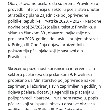
Obavještavamo pčelare da su prema Pravilniku o
provedbi intervencija u sektoru pčelarstva unutar
Strateškog plana Zajedničke poljoprivredne
politike Republike Hrvatske 2023. – 2027. (Narodne
novine broj 24/2023) (dalje u tekstu: Pravilnik), u
skladu s člankom 39., obavezni najkasnije do 1.
prosinca 2023. godine dostaviti ispunjen obrazac
iz Priloga III. Godišnja dojava proizvodnih
pokazatelja pčelinjaka koji je sastavni dio
Pravilnika.
Skrećemo pozornost korisnicima intervencija u
sektoru pčelarstva da je člankom 9. Pravilnika
propisano da Ministarstvo poljoprivrede nakon
zaprimanja i ažuriranja svih zaprimljenih godišnjih
dojava pčelara, dostavlja Agenciji za plaćanja u
poljoprivredi, ribarstvu i ruralnom razvoju, popis
pčelara koji su ispunili obvezu dostave obrasca
godišnje dojave (Prilog III. Godišnja dojava