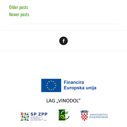
POSTS
Older posts
Newer posts
NAVIGATION
Facebook