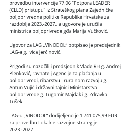
provedbu intervencije 77.06 “Potpora LEADER
(CLLD) pristupu” iz Strateškog plana Zajedničke
poljoprivredne politike Republike Hrvatske za
razdoblje 2023.-2027., a ugovore je uručila
ministrica poljoprivrede gđa Marija Vučković.
Ugovor za LAG „VINODOL“ potpisao je predsjednik
LAG-a g. Ivica Jerčinović.
Prigodi su
nazočili i predsjednik Vlade RH g. Andrej
Plenković, ravnatelj Agencije za plaćanja u
poljoprivredi, ribarstvu i ruralnom razvoju g.
Antun Vujić i državni tajnici Ministarstva
poljoprivrede g. Tugomir Majdak i g. Zdravko
Tušek.
LAG-u „VINODOL“ dodijeljeno je 1.741.075,99 EUR
za provedbu Lokalne razvojne strategije
2023.-2027.