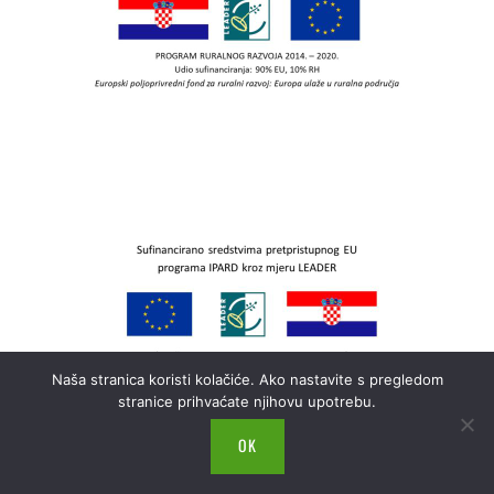
Naša stranica koristi kolačiće. Ako nastavite s pregledom
stranice prihvaćate njihovu upotrebu.
OK