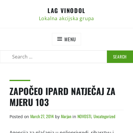
Skip
LAG VINODOL
to
content
Lokalna akcijska grupa
MENU
SEARCH
SEARCH
FOR:
ZAPOČEO IPARD NATJEČAJ ZA
MJERU 103
March 27, 2014
Marjan
NOVOSTI
Uncategorized
Posted on
by
in
,
Agencija za plaćanja u poljoprivredi, ribarstvu i