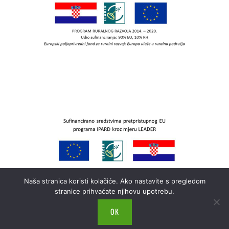
Naša stranica koristi kolačiće. Ako nastavite s pregledom
stranice prihvaćate njihovu upotrebu.
OK