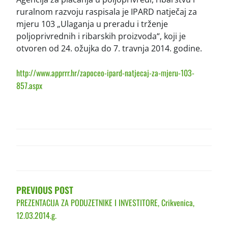
ruralnom razvoju raspisala je IPARD natječaj za
mjeru 103 „Ulaganja u preradu i trženje
poljoprivrednih i ribarskih proizvoda“, koji je
otvoren od 24. ožujka do 7. travnja 2014. godine.
http://www.apprrr.hr/zapoceo-ipard-natjecaj-za-mjeru-103-
857.aspx
POST
NAVIGATION
PREVIOUS POST
PREZENTACIJA ZA PODUZETNIKE I INVESTITORE, Crikvenica,
12.03.2014.g.