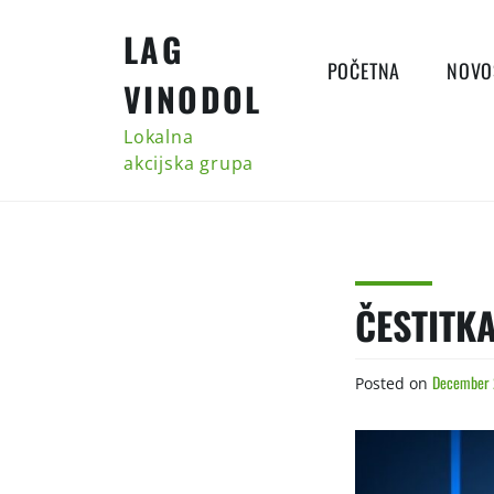
Skip
LAG
to
content
POČETNA
NOVO
VINODOL
Lokalna
akcijska grupa
ČESTITK
December 
Posted on