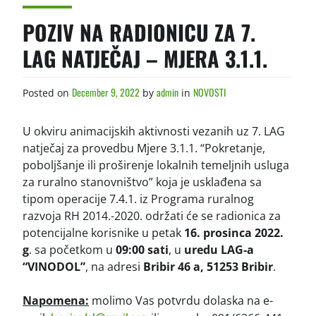
POZIV NA RADIONICU ZA 7.
LAG NATJEČAJ – MJERA 3.1.1.
December 9, 2022
admin
NOVOSTI
Posted on
by
in
U okviru animacijskih aktivnosti vezanih uz 7. LAG
natječaj za provedbu Mjere 3.1.1. “Pokretanje,
poboljšanje ili proširenje lokalnih temeljnih usluga
za ruralno stanovništvo” koja je usklađena sa
tipom operacije 7.4.1. iz Programa ruralnog
razvoja RH 2014.-2020. održati će se radionica za
potencijalne korisnike u petak
16. prosinca 2022.
g
. sa početkom u
09:00 sati
, u
uredu LAG-a
“VINODOL”
, na adresi
Bribir 46 a, 51253 Bribir
.
Napomena:
molimo Vas potvrdu dolaska na e-