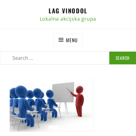
Skip
LAG VINODOL
to
content
Lokalna akcijska grupa
MENU
SEARCH
SEARCH
FOR: