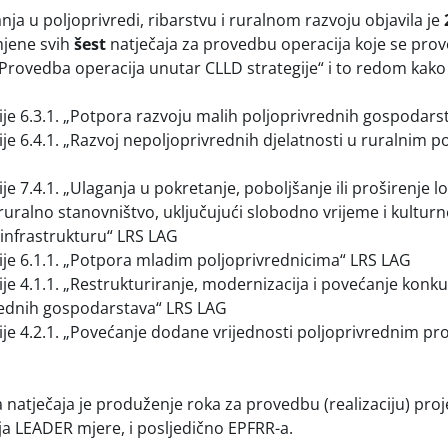
nja u poljoprivredi, ribarstvu i ruralnom razvoju objavila je
jene svih
šest
natječaja za provedbu operacija koje se pro
Provedba operacija unutar CLLD strategije“ i to redom kako s
ije 6.3.1. „Potpora razvoju malih poljoprivrednih gospodars
ije 6.4.1. „Razvoj nepoljoprivrednih djelatnosti u ruralnim 
ije 7.4.1. „Ulaganja u pokretanje, poboljšanje ili proširenje l
ruralno stanovništvo, uključujući slobodno vrijeme i kulturne
infrastrukturu“ LRS LAG
ije 6.1.1. „Potpora mladim poljoprivrednicima“ LRS LAG
ije 4.1.1. „Restrukturiranje, modernizacija i povećanje konk
rednih gospodarstava“ LRS LAG
ije 4.2.1. „Povećanje dodane vrijednosti poljoprivrednim p
natječaja je produženje roka za provedbu (realizaciju) proje
nja LEADER mjere, i posljedično EPFRR-a.