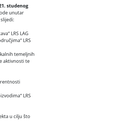
21. studenog
vode unutar
lijedi:
tava“ LRS LAG
područjima“ LRS
okalnih temeljnih
 aktivnosti te
urentnosti
roizvodima“ LRS
kta u cilju što