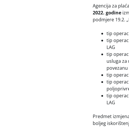
Agencija za plaća
2022. godine
izm
podmjere 19.2. „
tip operac
tip operac
LAG
tip operac
usluga za 
povezanu 
tip operac
tip operac
poljopriv
tip operac
LAG
Predmet izmjena 
boljeg iskorište