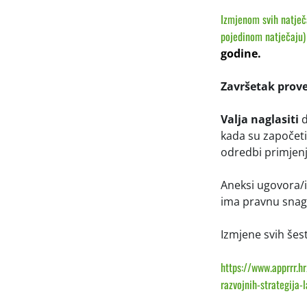
Izmjenom svih natječ
pojedinom natječaju)
godine
.
Završetak prov
Valja naglasiti
d
kada su započeti 
odredbi primjenj
Aneksi ugovora/i
ima pravnu snag
Izmjene svih šes
https://www.apprrr.hr
razvojnih-strategija-