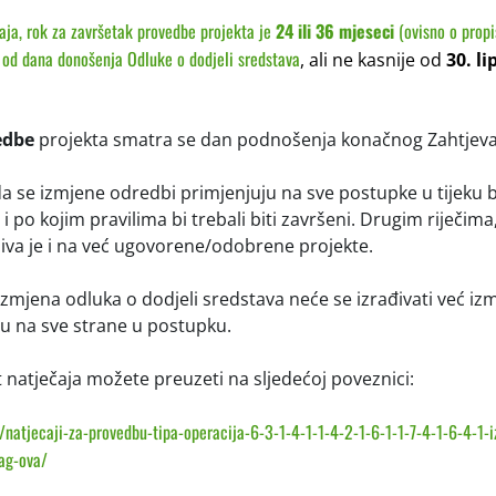
aja,
rok za završetak provedbe projekta
je
24 ili 36 mjeseci
(ovisno o prop
 od dana donošenja Odluke o dodjeli sredstava
, ali ne kasnije od
30. li
edbe
projekta smatra se dan podnošenja konačnog Zahtjeva 
a se izmjene odredbi primjenjuju na sve postupke u tijeku b
i po kojim pravilima bi trebali biti završeni. Drugim riječima
iva je i na već ugovorene/odobrene projekte.
zmjena odluka o dodjeli sredstava neće se izrađivati već iz
u na sve strane u postupku.
t natječaja možete preuzeti na sljedećoj poveznici:
/natjecaji-za-provedbu-tipa-operacija-6-3-1-4-1-1-4-2-1-6-1-1-7-4-1-6-4-1-i
lag-ova/