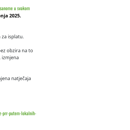
isanome u svakom
pnja 2025.
za isplatu.
ez obzira na to
, izmjena
mjena natječaja
z-prr-putem-lokalnih-