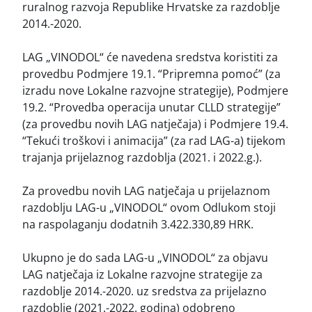
ruralnog razvoja Republike Hrvatske za razdoblje
2014.-2020.
LAG „VINODOL“ će navedena sredstva koristiti za
provedbu Podmjere 19.1. “Pripremna pomoć” (za
izradu nove Lokalne razvojne strategije), Podmjere
19.2. “Provedba operacija unutar CLLD strategije”
(za provedbu novih LAG natječaja) i Podmjere 19.4.
“Tekući troškovi i animacija” (za rad LAG-a) tijekom
trajanja prijelaznog razdoblja (2021. i 2022.g.).
Za provedbu novih LAG natječaja u prijelaznom
razdoblju LAG-u „VINODOL“ ovom Odlukom stoji
na raspolaganju dodatnih 3.422.330,89 HRK.
Ukupno je do sada LAG-u „VINODOL“ za objavu
LAG natječaja iz Lokalne razvojne strategije za
razdoblje 2014.-2020. uz sredstva za prijelazno
razdoblje (2021.-2022. godina) odobreno