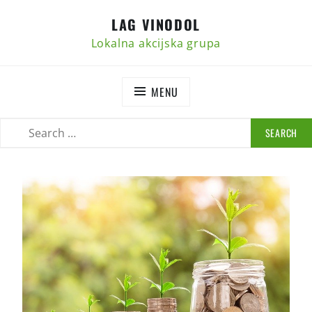
Skip
LAG VINODOL
to
content
Lokalna akcijska grupa
MENU
SEARCH
SEARCH
FOR: