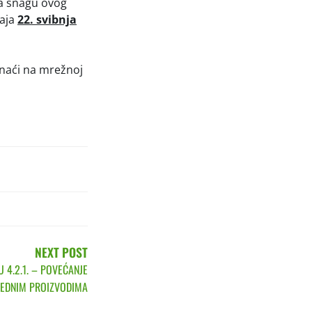
na snagu ovog
čaja
22. svibnja
onaći na mrežnoj
NEXT POST
U 4.2.1. – POVEĆANJE
REDNIM PROIZVODIMA