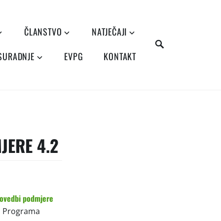
ČLANSTVO
NATJEČAJI
SEARCH
 SURADNJE
EVPG
KONTAKT
JERE 4.2
rovedbi podmjere
z Programa