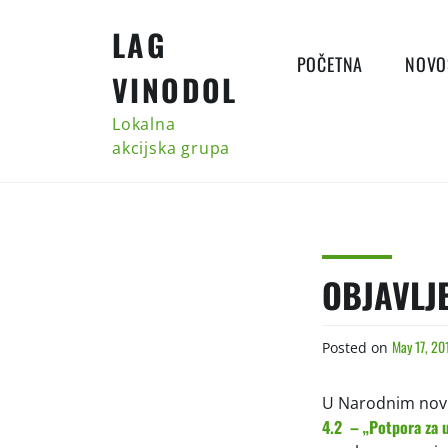
Skip
LAG
to
content
POČETNA
NOVO
VINODOL
Lokalna
akcijska grupa
OBJAVLJ
May 17, 20
Posted on
U Narodnim novin
4.2 – „Potpora za u