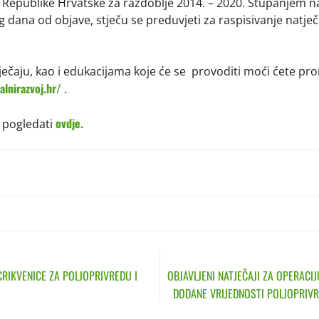
 Republike Hrvatske za razdoblje 2014. – 2020. Stupanjem 
g dana od objave, stječu se preduvjeti za raspisivanje natje
tječaju, kao i edukacijama koje će se provoditi moći ćete pr
alnirazvoj.hr/
.
ovdje.
 pogledati
N
CRIKVENICE ZA POLJOPRIVREDU I
OBJAVLJENI NATJEČAJI ZA OPERACIJ
DODANE VRIJEDNOSTI POLJOPRIV