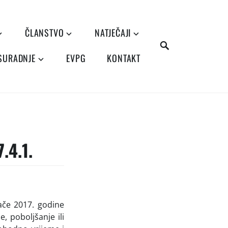
ČLANSTVO
NATJEČAJI
SEARCH
 SURADNJE
EVPG
KONTAKT
.4.1.
jače 2017. godine
, poboljšanje ili