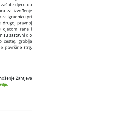
 zaštite djece do
ora za izvođenje
 za igraonicu pri
te drugoj pravnoj
s djecom rane i
 nisu sastavni dio
 ceste), groblja
e površine (trg,
dnošenje Zahtjeva
vdje.