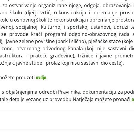
 za ostvarivanje organizirane njege, odgoja, obrazovanja i
nu školu (dječji vrtić, rekonstrukcija i opremanje prost
le u osnovnoj školi te rekonstrukcija i opremanje prostora
stvenoj, socijalnoj, kulturnoj i sportskoj ustanovi, udruzi 
 se provode kraći programi odgojno-obrazovnog rada 
, javne zelene površine (park i slično), pješačke staze (koje
e zone, otvorenog odvodnog kanala (koji nije sastavni dio
astruktura i prateće građevine), tržnice i javne prometn
njak, javne stube i prolaz koji nisu sastavni dio ceste).
ovdje.
 možete preuzeti
a s objašnjenjima odredbi Pravilnika, dokumentaciju za po
o
tale detalje vezane uz provedbu Natječaja možete pronaći