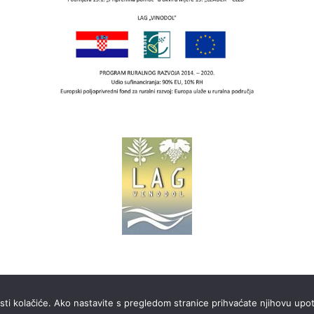
isti kolačiće. Ako nastavite s pregledom stranice prihvaćate njihovu upo