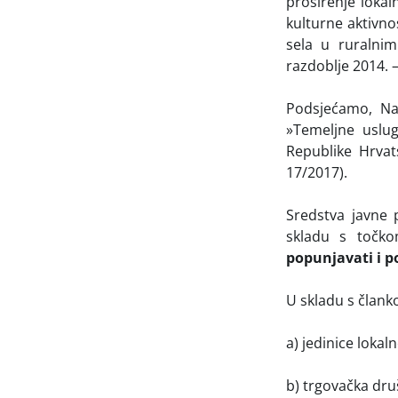
proširenje lokal
kulturne aktivno
sela u ruralni
razdoblje 2014. 
Podsjećamo, Na
»Temeljne uslu
Republike Hrvat
17/2017).
Sredstva javne 
skladu s točko
popunjavati i p
U skladu s člankom
a) jedinice loka
b) trgovačka dru