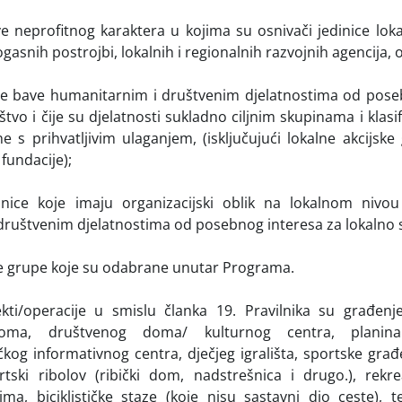
ve neprofitnog karaktera u kojima su osnivači jedinice lo
gasnih postrojbi, lokalnih i regionalnih razvojnih agencija, 
se bave humanitarnim i društvenim djelatnostima od pose
tvo i čije su djelatnosti sukladno ciljnim skupinama i klasifi
 s prihvatljivim ulaganjem, (isključujući lokalne akcijske
fundacije);
dnice koje imaju organizacijski oblik na lokalnom nivo
ruštvenim djelatnostima od posebnog interesa za lokalno s
ske grupe koje su odabrane unutar Programa.
jekti/operacije u smislu članka 19. Pravilnika su građenj
doma, društvenog doma/ kulturnog centra, planin
tičkog informativnog centra, dječjeg igrališta, sportske građ
rtski ribolov (ribički dom, nadstrešnica i drugo.), rekr
ima, biciklističke staze (koje nisu sastavni dio ceste),