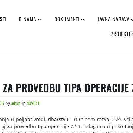
STI
O NAMA
DOKUMENTI
JAVNA NABAVA
PROJEKTI
 ZA PROVEDBU TIPA OPERACIJE 7
017
admin
NOVOSTI
by
in
anja u poljoprivredi, ribarstvu i ruralnom razvoju 24. vel
ečaj za provedbu tipa operacije 7.4.1. “Ulaganja u pokretanje