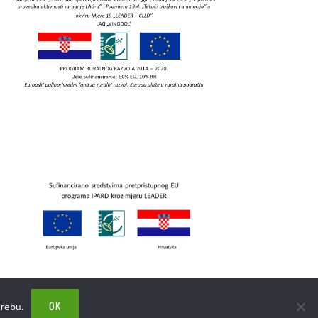
OK
trebu.