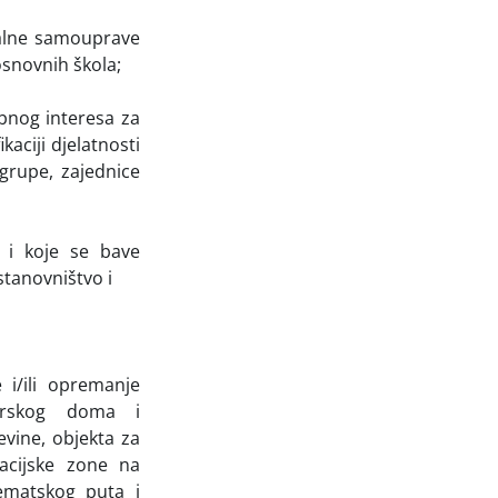
kalne samouprave
osnovnih škola;
bnog interesa za
kaciji djelatnosti
 grupe, zajednice
u i koje se bave
tanovništvo i
e i/ili opremanje
arskog doma i
evine, objekta za
eacijske zone na
 tematskog puta i