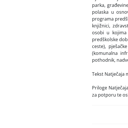
parka, građevine
polaska u osnov
programa predško
knjižnici, zdrav
osobi u kojima
predškolske dobi)
ceste), pješačk
(komunalna infr
pothodnik, nadvož
Tekst Natječaja
Priloge Natječaj
za potporu te os