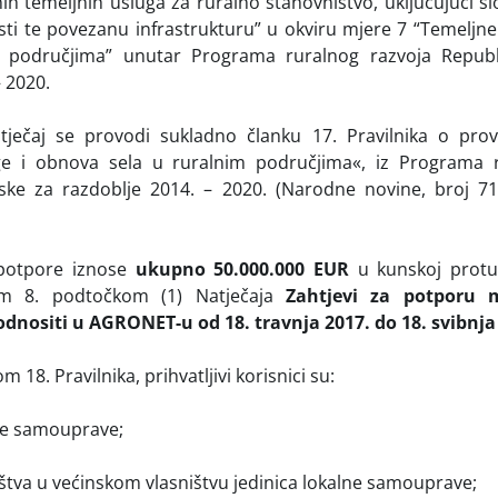
nih temeljnih usluga za ruralno stanovništvo, uključujući s
sti te povezanu infrastrukturu” u okviru mjere 7 “Temeljn
m područjima” unutar Programa ruralnog razvoja Republ
– 2020.
tječaj se provodi sukladno članku 17. Pravilnika o pro
ge i obnova sela u ruralnim područjima«, iz Programa r
ske za razdoblje 2014. – 2020. (Narodne novine, broj 71
potpore iznose
ukupno 50.000.000 EUR
u kunskoj protu
m 8. podtočkom (1) Natječaja
Zahtjevi za potporu 
odnositi u AGRONET-u od 18. travnja 2017. do 18. svibnja
 18. Pravilnika, prihvatljivi korisnici su:
lne samouprave;
štva u većinskom vlasništvu jedinica lokalne samouprave;