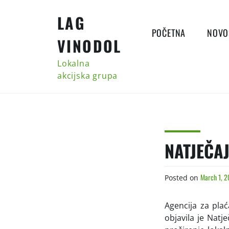
Skip
LAG
to
content
POČETNA
NOVO
VINODOL
Lokalna
akcijska grupa
NATJEČAJ
March 1, 2
Posted on
Agencija za plać
objavila je Natj