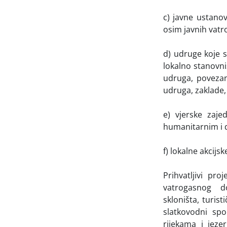
c) javne ustano
osim javnih vatro
d) udruge koje 
lokalno stanovniš
udruga, povezane
udruga, zaklade, 
e) vjerske zaje
humanitarnim i d
f) lokalne akcij
Prihvatljivi pro
vatrogasnog 
skloništa, turis
slatkovodni spo
rijekama i jezer