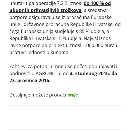
unutar tipa operacije 7.2.2. iznosi
do 100 % od
ukupnih prihvatljivih troškova
, a sredstva
potpore osiguravaju se iz proračuna Europske
unije i državnog proračuna Republike Hrvatske, od
čega Europska unija sudjeluje s 85 % udjela, a
Republika Hrvatska s 15 % udjela. Najviši iznos
javne potpore po projektu iznosi 1.000.000 eura u
protuvrijednosti u kunama.
Zahtjevi za potporu mogu se početi popunjavati i
podnositi u AGRONET-u od
4. studenog 2016. do
23. prosinca 2016.
ovdje.
Detaljnije možete pronaći
POST
NAVIGATION