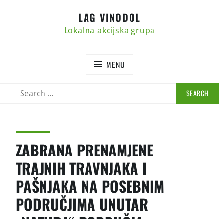
Skip
LAG VINODOL
to
content
Lokalna akcijska grupa
MENU
SEARCH
SEARCH
FOR:
ZABRANA PRENAMJENE
TRAJNIH TRAVNJAKA I
PAŠNJAKA NA POSEBNIM
PODRUČJIMA UNUTAR