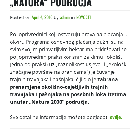
„NATURA“ PODRUČJA
April 4, 2016
admin
NOVOSTI
Posted on
by
in
Poljoprivrednici koji ostvaruju prava na plaćanja u
okviru Programa osnovnog plaćanja dužni su na
svim svojim prihvatljivim hektarima pridržavati se
poljoprivrednih praksi korisnih za klimu i okoliš.
Jedna od praksi (uz „raznolikost usjeva“ i „ekološki
značajne površine na oranicama“) je čuvanje
trajnih travnjaka i pašnjaka, čiji dio je
zabrana
prenamjene okolišno-osjetljivih trajnih
travnjaka i pašnjaka na posebnih lokalitetima
unutar „Natura 2000“ područja.
ovdje.
Sve detaljne informacije možete pogledati